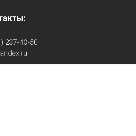
такты:
01) 237-40-50
yandex.ru
 Улан-Удэ