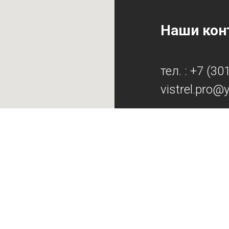
Наши кон
тел. : +7 (3
vistrel.pro@
Жердева ул.1А,